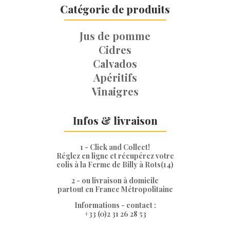
Catégorie de produits
Classique
BIB
5
Jus de pomme
litres
Cidres
Calvados
Apéritifs
Vinaigres
Infos & livraison
1 - Click and Collect!
Réglez en ligne et récupérez votre
colis à la Ferme de Billy à Rots(14)
2 - ou livraison à domicile
partout en France Métropolitaine
Informations - contact :
+33 (0)2 31 26 28 53