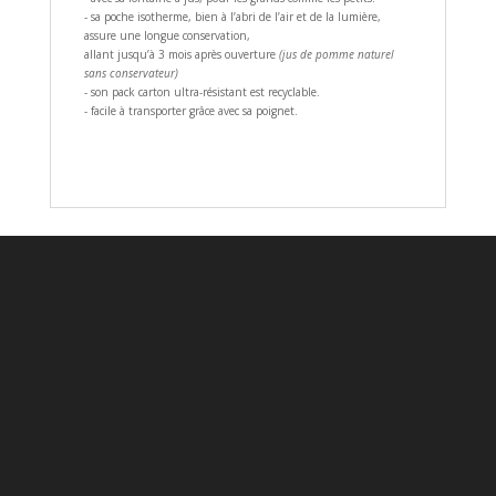
- sa poche isotherme, bien à l’abri de l’air et de la lumière,
assure une longue conservation,
allant jusqu’à 3 mois après ouverture
(jus de pomme naturel
sans conservateur)
- son pack carton ultra-résistant est recyclable.
- facile à transporter grâce avec sa poignet.