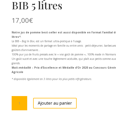
BIB 5 litres
17,00
€
Notre jus de pomme best-seller est aussi disponible en format familial d
litres
*.
Le BIB –
Bag In Box
, est un format ultra-pratique à l’usage.
Idéal pour les moments de partage en famille ou entre amis : petit-déjeuner, barbecues
goûters d’anniversaire…
100% pur jus de fruits pressés avec le « vrai goût de pomme », 100% made in Normand
Un goût sucré et avec une touche légèrement acidulée, qui plaît aux petits comme aux
grands.
Muti-médaillé – Prix d’Excellence et Médaille d’Or 2020 au Concours Génér
Agricole
* disponible également en 3 litres pour les plus petits réfrigérateurs.
quantité
Ajouter au panier
de
Jus
de
Pomme