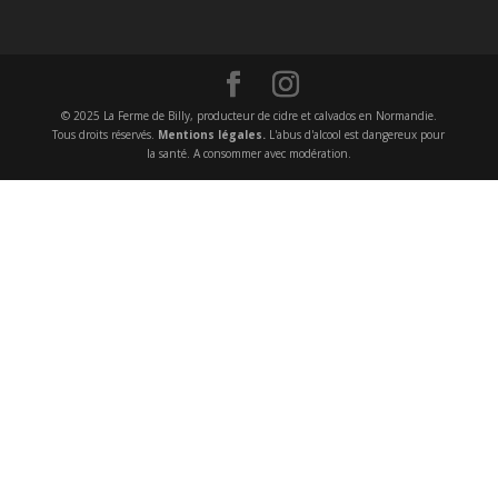
© 2025 La Ferme de Billy, producteur de cidre et calvados en Normandie.
Tous droits réservés.
Mentions légales.
L'abus d'alcool est dangereux pour
la santé. A consommer avec modération.