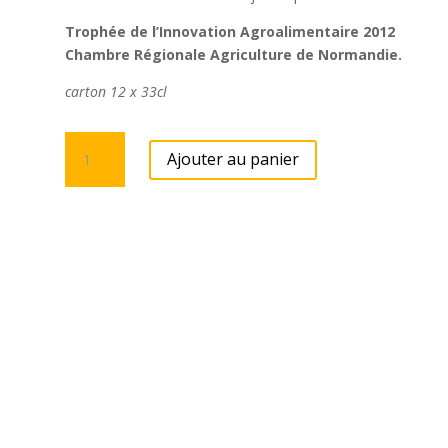
Trophée de l’Innovation Agroalimentaire 2012
Chambre Régionale Agriculture de Normandie.
carton 12 x 33cl
quantité
Ajouter au panier
de
Pomme
Basilic
33cl
(x12)