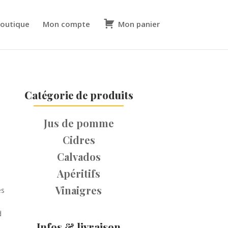
outique
Mon compte
Mon panier
Catégorie de produits
Jus de pomme
Cidres
Calvados
Apéritifs
Vinaigres
es
d
Infos & livraison