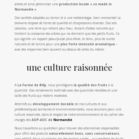
arbres et ainsi pérenniser une
production locale « so made in
Normandie ».
Des variétés adaptées au terroir et à une météorologie, bien normande! Le
domaine dispose de terres de qualités et d’expressions diverses. Des sols
calcaires, une terre qui retient peu l’eau. Autant d’aléas naturels qui
limitent la croissance des arbres qui ne donnent que des petits fruits. Ce
qui signifie un rapport peau/pulpe plus élevé, et donc, plus de sucres
naturels et de tanins pour une
plus forte intensité aromatique
–
avec des moyennes bien souvent au-dessus de celles du métier.
une culture raisonnée
A
La Ferme de Billy
, nous privilégions
la qualité des fruits
à la
quantité. Des rendements maîtrisés avec des quantités récoltées et une
taille des fruits qui restent modestes.
Attentifs au
développement durable
de nos cultures et aux
problématiques sanitaires et environnementales, nous œuvrons pour une
culture raisonnée, dans le respect de notre environnement et du cahier des
charges des
AOP-AOC de
Normandie
.
Nous travaillons au quotidien pour trouver des alternatives responsables
pour offrir des produits
naturellement bons
,
sans conservateurs
,
sans additif. Nous n’utilisons pas des engrais azotés – qui gonflent les fruits