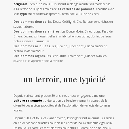
originale
, rien qu’ à nous ! Un savant mélange mainte fois récompensé.
A La Ferme de Billy pas moins de
14 variétés de pommes
, chacune avec
leur
typicité
et toutes adaptées au terroir de la Plaine de Caen :
Des pommes douces.
Les Douce Coëtligné, Clos Renaux sont riches en
sucres naturels.
Des pommes douces-amères.
Les Douce Moën, Binet rouge, Peau de
Chien, Bedan, sont essentielles à la fabrication des cidres, du fait de leurs
notes sucrées et tanniques.
Des pommes acidulées.
Les Judaine, Judeline et Juliana amènent
beaucoup de fraîcheur.
Des pommes aigres.
Les Petit jaune, Locard vert, Judor et Avrolles,
quant à elle, apportent de la tonicité.
un terroir, une typicité
Depuis maintenant plus de 30 ans, nous nous engageons dans une
culture raisonnée
: préservation de l’environnement naturel, de la
diversité des espèces produites et de l’exploitation de variétés de pommes
locales.
Depuis 1983, et tous les 2 ans environ, les vergers sont rajeunis. Les arbres
en fin de vie sont arrachés pour en replanter de nouveaux plus vigoureux.
De nouvelles parcelles sont plantées pour offrir au domaine de nouveaux