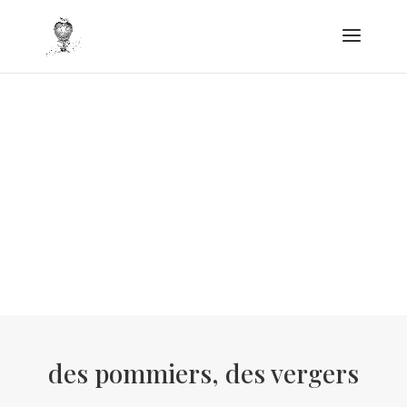
La Ferme de Billy,
des pommes au
naturel
des pommiers, des vergers