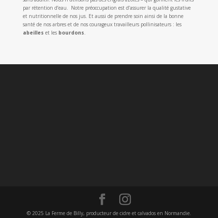
par rétention d’eau. Notre préoccupation est d’assurer la qualité gustative
et nutritionnelle de nos jus. Et aussi de prendre soin ainsi de la bonne
santé de nos arbres et de nos courageux travailleurs pollinisateurs : les
abeilles
et les
bourdons
.
© 2025 La Ferme de Billy, producteur de cidre et calvados en Normandie.