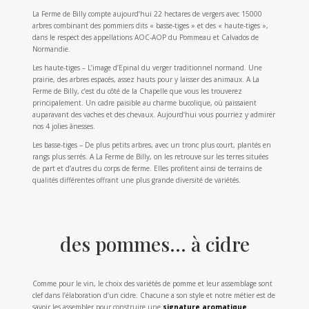
La Ferme de Billy compte aujourd’hui 22 hectares de vergers avec 15000
arbres combinant des pommiers dits « basse-tiges » et des « haute-tiges »,
dans le respect des appellations AOC-AOP du Pommeau et Calvados de
Normandie.
Les haute-tiges – L’image d’Epinal du verger traditionnel normand. Une
prairie, des arbres espacés, assez hauts pour y laisser des animaux. A La
Ferme de Billy, c’est du côté de la Chapelle que vous les trouverez
principalement. Un cadre paisible au charme bucolique, où paissaient
auparavant des vaches et des chevaux. Aujourd’hui vous pourriez y admirer
nos 4 jolies ânesses.
Les basse-tiges – De plus petits arbres, avec un tronc plus court, plantés en
rangs plus serrés. A La Ferme de Billy, on les retrouve sur les terres situées
de part et d’autres du corps de ferme. Elles profitent ainsi de terrains de
qualités différentes offrant une plus grande diversité de variétés.
des pommes… à cidre
Comme pour le vin, le choix des variétés de pomme et leur assemblage sont
clef dans l’élaboration d’un cidre. Chacune a son style et notre métier est de
savoir les assembler pour construire une
signature aromatique