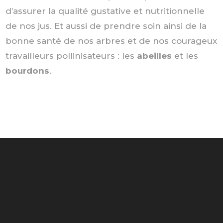
d’assurer la qualité gustative et nutritionnelle
de nos jus. Et aussi de prendre soin ainsi de la
bonne santé de nos arbres et de nos courageux
travailleurs pollinisateurs : les
abeilles
et les
bourdons
.